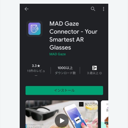
ス
の
写
真
を
撮
る
2.
4.
ア
プ
リ