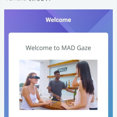
記：
2
0
2
0/
8/
1
6)
バ
ー
ジ
ョ
ン