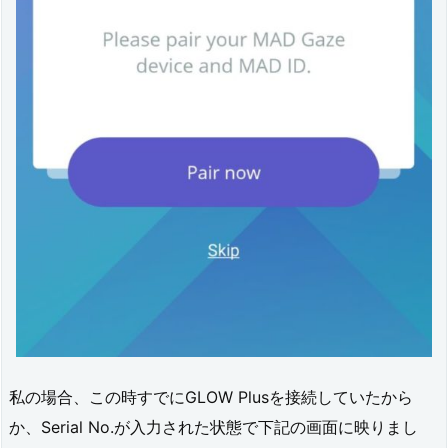
ア
ッ
プ
7.
1.
v
2.
1
4.
0
7.
私の場合、この時すでにGLOW Plusを接続していたから
2.
か、Serial No.が入力された状態で下記の画面に映りまし
v