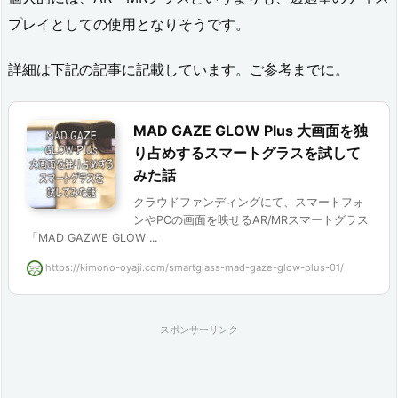
と
プレイとしての使用となりそうです。
は
詳細は下記の記事に記載しています。ご参考までに。
2.
A
MAD GAZE GLOW Plus 大画面を独
n
り占めするスマートグラスを試して
みた話
d
クラウドファンディングにて、スマートフォ
r
ンやPCの画面を映せるAR/MRスマートグラス
o
「MAD GAZWE GLOW ...
i
https://kimono-oyaji.com/smartglass-mad-gaze-glow-plus-01/
d
版
スポンサーリンク
ア
プ