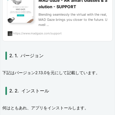
MAD Gaze - AR Smart Glasses & S
olution - SUPPORT
イ
Blending seamlessly the virtual with the real,
ン
MAD Gaze brings you closer to the future. U
ス
nveil ...
ト
https://www.madgaze.com/support
ー
ル
バージョン
2.
3.
下記はバージョン2.13.0を元にして記載しています。
準
備：
インストール
缶
ケ
何はともあれ、アプリをインストールします。
ー