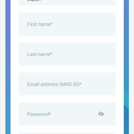
イ
ス
メ
モ
5.
ア
ッ
プ
デ
ー
ト
5.