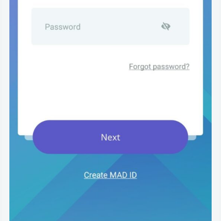
フ
ロ
ー
テ
ィ
ン
グ
メ
ニ
ュ
ー
4.
2.