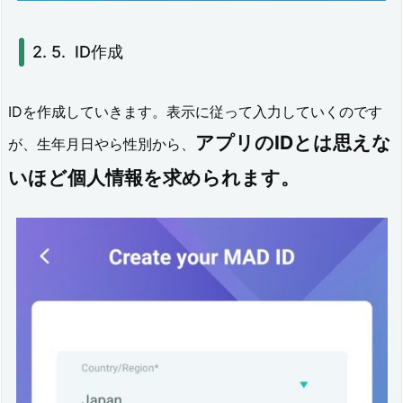
カ
メ
ID作成
ラ
4.
IDを作成していきます。表示に従って入力していくのです
アプリのIDとは思えな
3.
が、生年月日やら性別から、
ギ
いほど個人情報を求められます。
ャ
ラ
リ
ー
4.
4.
ボ