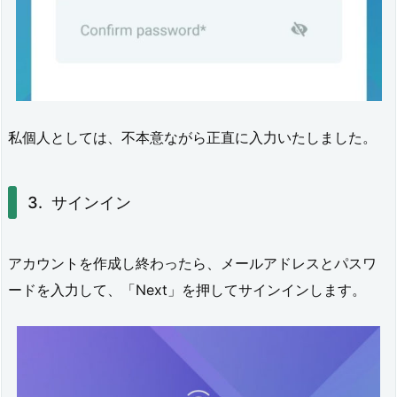
1.
v.
2.
1
2.
私個人としては、不本意ながら正直に入力いたしました。
0
(’2
サインイン
0/
8/
アカウントを作成し終わったら、メールアドレスとパスワ
1
ードを入力して、「Next」を押してサインインします。
2)
5.
2.