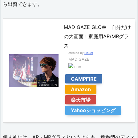
ら出資できます。
G
L
MAD GAZE GLOW 自分だけ
O
の大画面！家庭用AR/MRグラ
W
ス
/
created by
Rinker
MAD GAZE
G
L
CAMPFIRE
O
Amazon
W
楽天市場
P
Yahooショッピング
l
u
s
個人的には、AR・MRグラスというよりも、透過型のディス