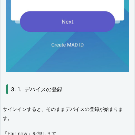
b
r
a
t
i
o
n
6.
ま
デバイスの登録
と
め
サインインすると、そのままデバイスの登録が始まりま
す。
7.
(追
「Pair now」を押します。