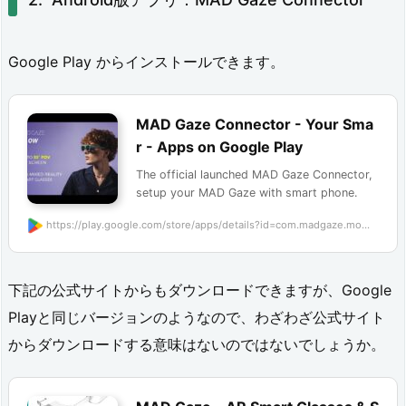
c
t
Google Play からインストールできます。
o
r
MAD Gaze Connector - Your Sma
r - Apps on Google Play
2.
The official launched MAD Gaze Connector,
1.
setup your MAD Gaze with smart phone.
バ
https://play.google.com/store/apps/details?id=com.madgaze.mo...
ー
ジ
下記の公式サイトからもダウンロードできますが、Google
ョ
Playと同じバージョンのようなので、わざわざ公式サイト
ン
からダウンロードする意味はないのではないでしょうか。
2.
2.