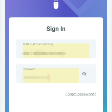
新
機
能：
S
e
n
s
o
r
C
a
l
i