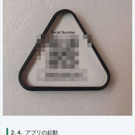
イ
ン
3.
1.
デ
バ
イ
ス
の
登
録
4.
アプリの起動