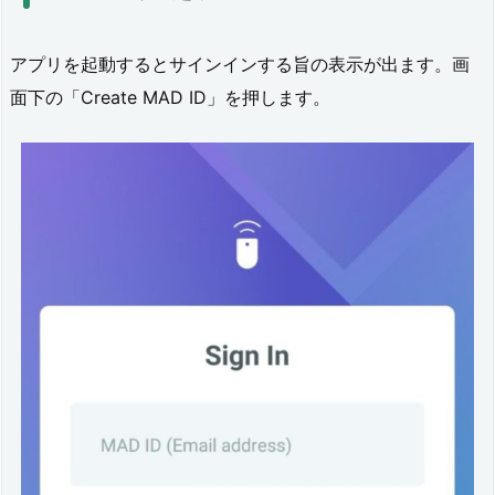
ア
プ
アプリを起動するとサインインする旨の表示が出ます。画
リ
面下の「Create MAD ID」を押します。
を
立
ち
上
げ
て
み
る
4.
1.