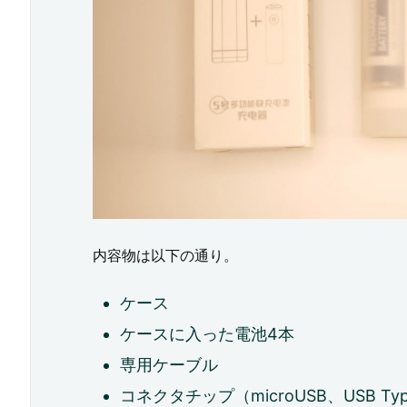
V
リ
チ
ウ
ム
電
池
2.
内容物は以下の通り。
O
ケース
c
ケースに入った電池4本
u
専用ケーブル
l
コネクタチップ（microUSB、USB Type-
u