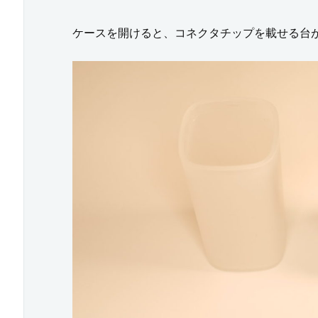
s
ケースを開けると、コネクタチップを載せる台
Q
u
s
e
t
2
の
コ
ン
ト
ロ
ー