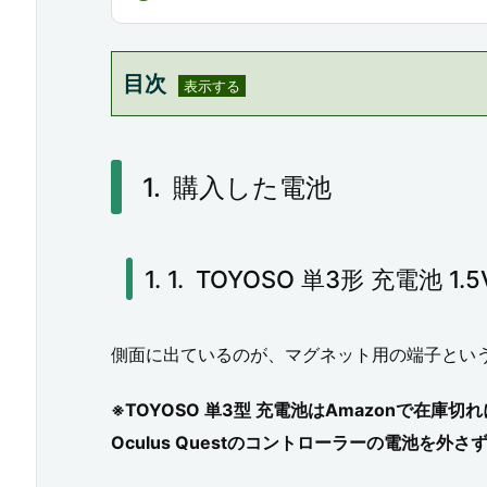
目次
1.
購
購入した電池
入
し
TOYOSO 単3形 充電池 1
た
電
池
側面に出ているのが、マグネット用の端子とい
1.
※TOYOSO 単3型 充電池はAmazonで在
1.
Oculus Questのコントローラーの電池を外
T