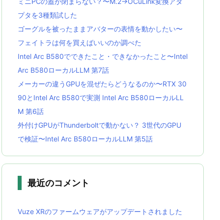
ミニPCの蓋が閉まらない？〜M.2→OCuLink変換アダ
プタを3種類試した
ゴーグルを被ったままアバターの表情を動かしたい〜
フェイトラは何を買えばいいのか調べた
Intel Arc B580でできたこと・できなかったこと〜Intel
Arc B580ローカルLLM 第7話
メーカーの違うGPUを混ぜたらどうなるのか〜RTX 30
90とIntel Arc B580で実測 Intel Arc B580ローカルLL
M 第6話
外付けGPUがThunderboltで動かない？ 3世代のGPU
で検証〜Intel Arc B580ローカルLLM 第5話
最近のコメント
Vuze XRのファームウェアがアップデートされました