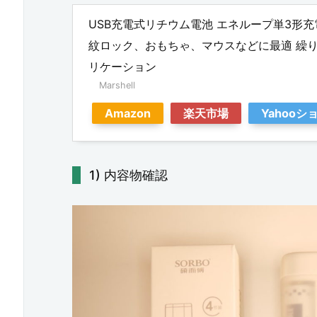
O
USB充電式リチウム電池 エネループ単3形充電
Y
紋ロック、おもちゃ、マウスなどに最適 繰
O
リケーション
S
Marshell
O
Amazon
楽天市場
Yahoo
単
3
内容物確認
形
充
電
池
1.
5