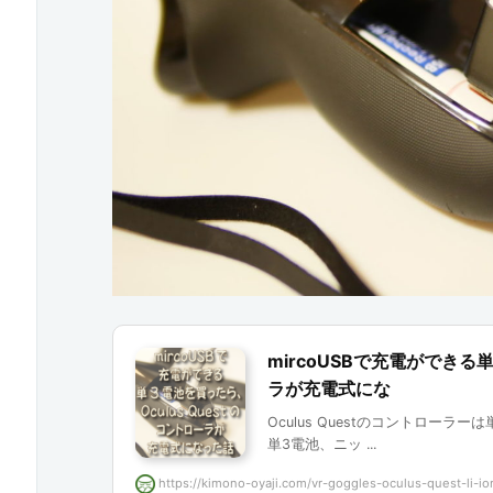
mircoUSBで充電ができる単
ラが充電式にな
Oculus Questのコントロー
単3電池、ニッ ...
https://kimono-oyaji.com/vr-goggles-oculus-quest-li-ion