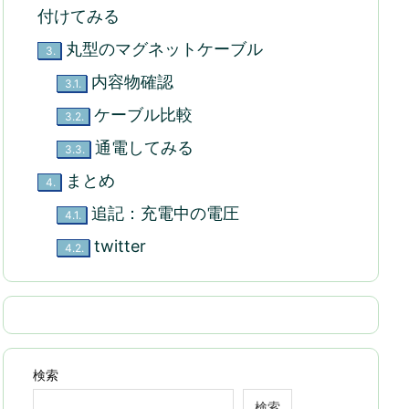
付けてみる
丸型のマグネットケーブル
3.
内容物確認
3.1.
ケーブル比較
3.2.
通電してみる
3.3.
まとめ
4.
追記：充電中の電圧
4.1.
twitter
4.2.
検索
検索