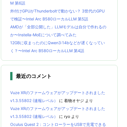
M 第6話
外付けGPUがThunderboltで動かない？ 3世代のGPU
で検証〜Intel Arc B580ローカルLLM 第5話
AMDが「全部公開した」LLMモデルは自分で作れるの
か〜Instella-MoEについて調べてみた
12GBに収まったのにQwen3:14bなどが遅くなってい
く？〜Intel Arc B580ローカルLLM 第4話
最近のコメント
Vuze XRのファームウェアがアップデートされました
v1.3.55802 (速報レベル）
に
着物オヤジ
より
Vuze XRのファームウェアがアップデートされました
v1.3.55802 (速報レベル）
に
ryo
より
Oculus Quest 2：コントローラーをUSBで充電できる