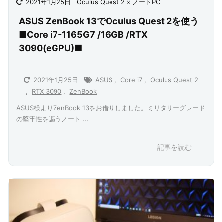
2021年1月25日
Oculus Quest 2 x ノートPC
ASUS ZenBook 13でOculus Quest 2を使う
■Core i7-1165G7 /16GB /RTX
3090(eGPU)■
2021年1月25日
ASUS
,
Core i7
,
Oculus Quest 2
,
RTX 3090
,
ZenBook
ASUS様よりZenBook 13をお借りしました。ミリタリーグレード
の堅牢性を謳うノート ...
記事を読む