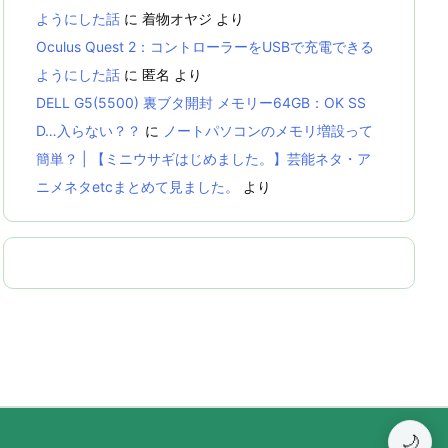
ようにした話
に
着物オヤジ
より
Oculus Quest 2：コントローラーをUSBで充電できる
ようにした話
に
匿名
より
DELL G5(5500) 裏ブタ開封 メモリー64GB：OK SS
D…入らない？？
に
ノートパソコンのメモリ増設って
簡単？ | 【ミニウサギはじめました。】芸能ネタ・ア
ニメネタetcまとめて見ました。
より
🌙