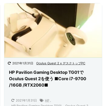
2021年1月31日
Oculus Quest 2 x デスクトップPC
HP Pavilion Gaming Desktop TG01で
Oculus Quest 2を使う ■Core i7-9700
/16GB /RTX2060■
2021年1月31日
HP
,
HP Pavilion Gaming Desktop TG01
,
Oculus Quest 2
,