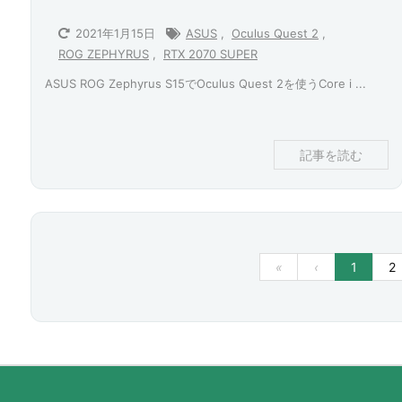
2021年1月15日
ASUS
,
Oculus Quest 2
,
ROG ZEPHYRUS
,
RTX 2070 SUPER
ASUS ROG Zephyrus S15でOculus Quest 2を使うCore i ...
記事を読む
«
‹
1
2