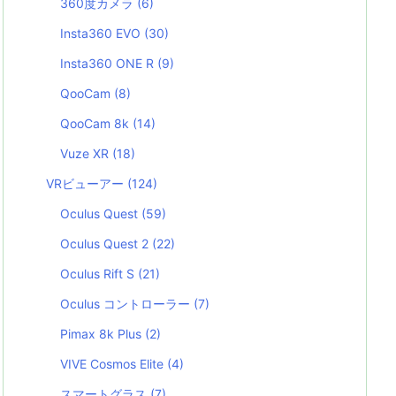
360度カメラ
(6)
Insta360 EVO
(30)
Insta360 ONE R
(9)
QooCam
(8)
QooCam 8k
(14)
Vuze XR
(18)
VRビューアー
(124)
Oculus Quest
(59)
Oculus Quest 2
(22)
Oculus Rift S
(21)
Oculus コントローラー
(7)
Pimax 8k Plus
(2)
VIVE Cosmos Elite
(4)
スマートグラス
(7)