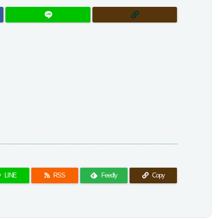
LINE
RSS
Feedly
Copy