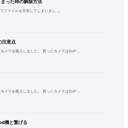
てしまった時の解除方法
veでファイルを共有してしまいまし ...
前の注意点
メラを購入しました。 買ったカメラはGoP ...
メラを購入しました。 買ったカメラはGoP ...
riod機と繋げる