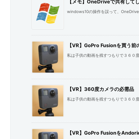
【メモ】OneDriveで共有し
windows10の操作を誤って、OneDri
【VR】GoPro Fusionを買う
私は子供の動画を残すつもりで３６０度カ
【VR】360度カメラの必需品
私は子供の動画を残すつもりで３６０度カ
【VR】GoPro FusionをAndo