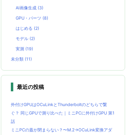
AI画像生成
(3)
GPU・パーツ
(8)
はじめる
(2)
モデル
(2)
実測
(19)
未分類
(11)
最近の投稿
外付けGPUはOCuLinkとThunderboltのどちらで繋
ぐ？ 同じGPUで測り比べた｜ミニPCに外付けGPU 第1
話
ミニPCの蓋が閉まらない？〜M.2→OCuLink変換アダ