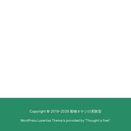
Copyright ©
2019
-2026
着物オヤジの実験室
WordPress Luxeritas Theme is provided by "
Thought is free
".