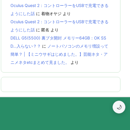
Oculus Quest 2：コントローラーをUSBで充電できる
ようにした話
に
着物オヤジ
より
Oculus Quest 2：コントローラーをUSBで充電できる
ようにした話
に
匿名
より
DELL G5(5500) 裏ブタ開封 メモリー64GB：OK SS
D…入らない？？
に
ノートパソコンのメモリ増設って
簡単？ | 【ミニウサギはじめました。】芸能ネタ・ア
ニメネタetcまとめて見ました。
より
🌙