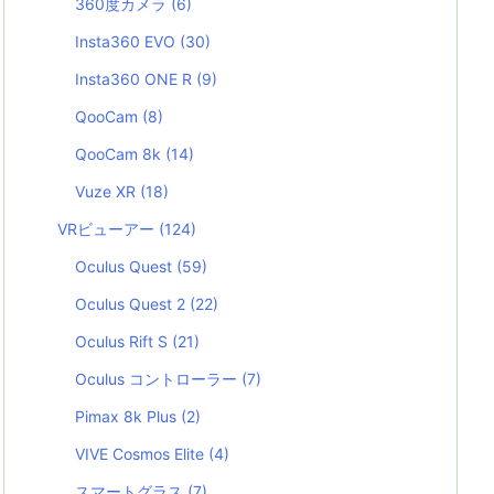
360度カメラ
(6)
Insta360 EVO
(30)
Insta360 ONE R
(9)
QooCam
(8)
QooCam 8k
(14)
Vuze XR
(18)
VRビューアー
(124)
Oculus Quest
(59)
Oculus Quest 2
(22)
Oculus Rift S
(21)
Oculus コントローラー
(7)
Pimax 8k Plus
(2)
VIVE Cosmos Elite
(4)
スマートグラス
(7)