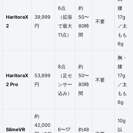
ど
6点
約
腰
HaritoraX
39,999
（拡張
50〜
17g
こ
不要
2
円
で最大
80時
／太
ま
11点）
間
もも
で
6g
で
胸・
き
8点
約
腰
る
HaritoraX
53,899
（足セ
50〜
17g
か？
不要
2 Pro
円
ンサー
80時
／太
2.
込み）
間
もも
6g
3.
Q
約
10g
u
42,000
SlimeVR
6〜17
約48
以
e