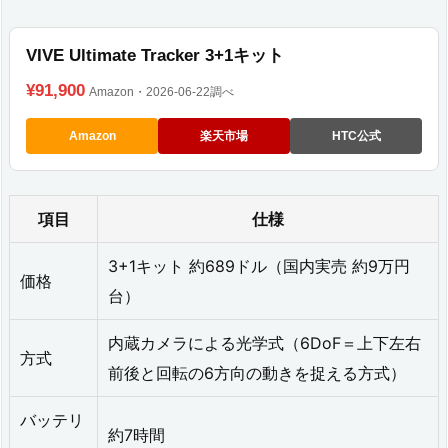
オ
VIVE Ultimate Tracker 3+1キット
ン
¥91,900
Amazon・2026-06-22調べ
3.
Amazon
楽天市場
HTC公式
3.
カ
メ
項目
仕様
ラ
3+1キット 約689ドル（国内実売 約9万円
だ
価格
台）
け
内蔵カメラによる光学式（6DoF＝上下左右
で
方式
前後と回転の6方向の動きを捉える方式）
フ
ェ
バッテリ
約7時間
イ