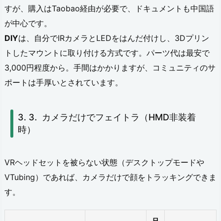
すが、購入はTaobao経由が必要で、ドキュメントも中国語
耗
が中心です。
す
DIY
は、自分でIRカメラとLEDをはんだ付けし、3Dプリン
る
トしたマウントに取り付ける方式です。パーツ代は最安で
も
3,000円程度から。手間はかかりますが、コミュニティのサ
の
ポートは手厚いとされています。
6.
ま
カメラだけでフェイトラ（HMD非装着
時）
と
め：
VRヘッドセットを被らない状態（デスクトップモードや
2
VTubing）であれば、カメラだけで顔をトラッキングできま
0
す。
2
6