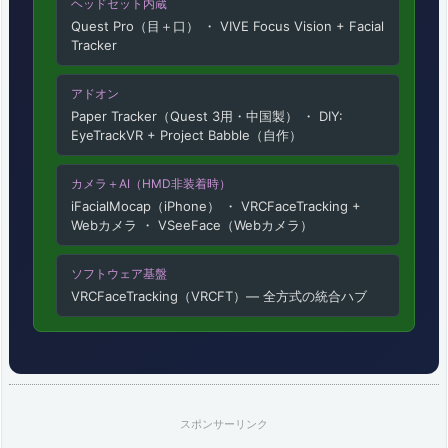
ヘッドセット内蔵
フ
Quest Pro（目＋口） ・ VIVE Focus Vision + Facial
Tracker
ル
ボ
アドオン
Paper Tracker（Quest 3用・中国製） ・ DIY:
デ
EyeTrackVR + Project Babble（自作）
ィ
カメラ＋AI（HMD非装着時）
ト
iFacialMocap（iPhone） ・ VRCFaceTracking +
Webカメラ ・ VSeeFace（Webカメラ）
ラ
ッ
ソフトウェア基盤
VRCFaceTracking（VRCFT）— 全方式の統合ハブ
キ
ン
グ
（フ
スポンサーリンク
ル