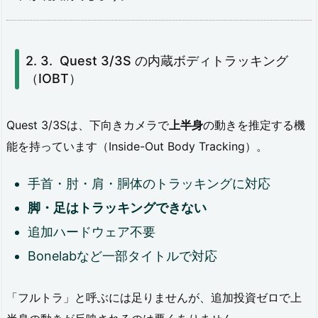
4〜
6
万
Quest 3/3S の内蔵ボディトラッキング
（IOBT）
円：
本
Quest 3/3Sは、下向きカメラで
上半身
の動きを推定する機
格
能を持っています（Inside-Out Body Tracking）。
フ
ル
手首・肘・肩・胴体のトラッキングに対応
ト
脚・足はトラッキングできない
ラ
追加ハードウェア不要
入
Bonelabなど一部タイトルで対応
門
「フルトラ」と呼ぶには足りませんが、追加投資ゼロで上
4.