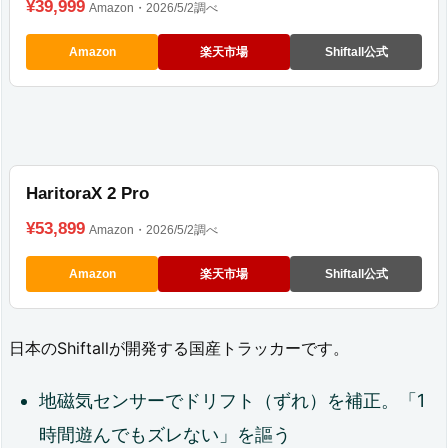
¥39,999
Amazon・2026/5/2調べ
ッ
Amazon
楽天市場
Shiftall公式
キ
ン
グ
（I
O
HaritoraX 2 Pro
B
¥53,899
Amazon・2026/5/2調べ
T）
Amazon
楽天市場
Shiftall公式
3.
P
日本のShiftallが開発する国産トラッカーです。
a
地磁気センサーでドリフト（ずれ）を補正。「1
r
時間遊んでもズレない」を謳う
t