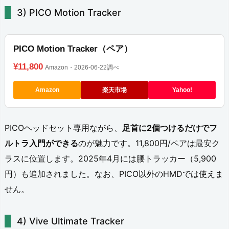
PICO Motion Tracker
型
3.
PICO Motion Tracker（ペア）
2.
¥11,800
Amazon・2026-06-22調べ
Q
u
Amazon
楽天市場
Yahoo!
e
s
PICOヘッドセット専用ながら、
足首に2個つけるだけでフ
t
ルトラ入門ができる
のが魅力です。11,800円/ペアは最安ク
3
ラスに位置します。2025年4月には腰トラッカー（5,900
円）も追加されました。なお、PICO以外のHMDでは使えま
向
せん。
け
ア
Vive Ultimate Tracker
ド