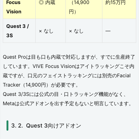
Focus
◎ 内蔵
（14,900
約15万円
I
Vision
円）
M
Quest 3 /
U
× なし
× なし
—
3S
ト
ラ
Quest Proは目も口も内蔵で対応しますが、すでに生産終了
ッ
しています。VIVE Focus Visionはアイトラッキングこそ内
カ
蔵ですが、口元のフェイストラッキングには別売のFacial
ー
Tracker（14,900円）が必要です。
の
Quest 3/3Sには公式の目・口トラッキング機能がなく、
動
Metaは公式アドオンを出す予定もないと明言しています。
作
原
Quest 3向けアドオン
理