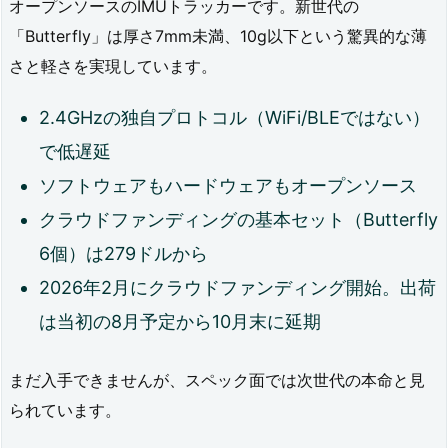
オープンソースのIMUトラッカーです。新世代の
イ
「Butterfly」は厚さ7mm未満、10g以下という驚異的な薄
ト
さと軽さを実現しています。
ラ）
2.4GHzの独自プロトコル（WiFi/BLEではない）
3.
で低遅延
1.
ソフトウェアもハードウェアもオープンソース
ヘ
クラウドファンディングの基本セット（Butterfly
ッ
6個）は279ドルから
ド
2026年2月にクラウドファンディング開始。出荷
セ
は当初の8月予定から10月末に延期
ッ
ト
まだ入手できませんが、スペック面では次世代の本命と見
内
られています。
蔵