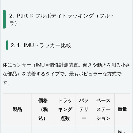
較
Part 1: フルボディトラッキング（フルト
2.
ラ）
2.
カ
IMUトラッカー比較
メ
ラ
体にセンサー（IMU＝慣性計測装置。傾きや動きを測る小さ
だ
な部品）を装着するタイプで、最もポピュラーな方式で
け
す。
で
フ
価格
トラッ
バッ
ベース
製品
（税
キング
テリ
ステー
重量
ル
込）
点数
ー
ション
ト
ラ：
胸・