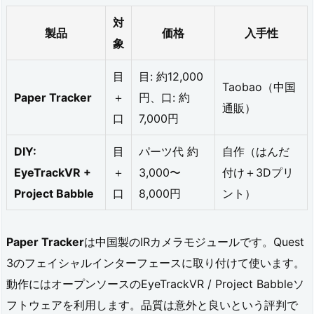
と
対
製品
価格
入手性
ド
象
リ
目
目: 約12,000
フ
Taobao（中国
Paper Tracker
＋
円、口: 約
ト
通販）
口
7,000円
5.
DIY:
目
パーツ代 約
自作（はんだ
本
EyeTrackVR +
＋
3,000〜
付け＋3Dプリ
体
Project Babble
口
8,000円
ント）
よ
り
Paper Tracker
は中国製のIRカメラモジュールです。Quest
先
3のフェイシャルインターフェースに取り付けて使います。
に、
動作にはオープンソースのEyeTrackVR / Project Babbleソ
フトウェアを利用します。品質は意外と良いという評判で
消