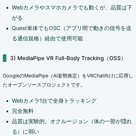
無
Webカメラやスマホカメラでも動くが、品質は下
料〜
がる
5,
Quest単体でもOSC（アプリ間で動きの信号を送
0
る通信規格）経由で使用可能
0
0
MediaPipe VR Full-Body Tracking（OSS）
円：
ま
GoogleのMediaPipe（AI姿勢推定）をVRChat向けに応用し
ず
たオープンソースプロジェクトです。
試
Webカメラ1台で全身トラッキング
し
完全無料
た
品質は実験的。オクルージョン（体の一部が隠れ
い
る）に弱い