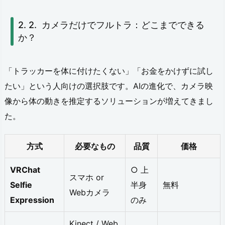
フ
ト
カメラだけでフルトラ：どこまでできる
ウ
か？
ェ
ア
「トラッカーを体に付けたくない」「お金をかけずに試し
たい」という人向けの選択肢です。AIの進化で、カメラ映
基
像から体の動きを推定するソリューションが増えてきまし
盤:
た。
V
R
方式
必要なもの
品質
価格
C
VRChat
○ 上
F
スマホ or
Selfie
半身
無料
a
Webカメラ
Expression
のみ
c
e
Kinect / Web