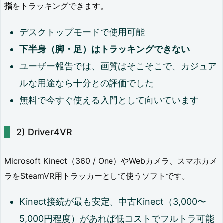
指
をトラッキングできます。
4.
デスクトップモードで使用可能
予
下半身（脚・足）はトラッキングできない
算
ユーザー報告では、画質はそこそこで、カジュア
別
ルな用途なら十分との評価でした
お
無料で今すぐ使える入門として向いています
す
す
Driver4VR
め
構
Microsoft Kinect（360 / One）やWebカメラ、スマホカメ
成
ラをSteamVR用トラッカーとして使うソフトです。
4.
Kinect接続が最も安定。中古Kinect（3,000〜
1.
5,000円程度）があれば低コストでフルトラ可能