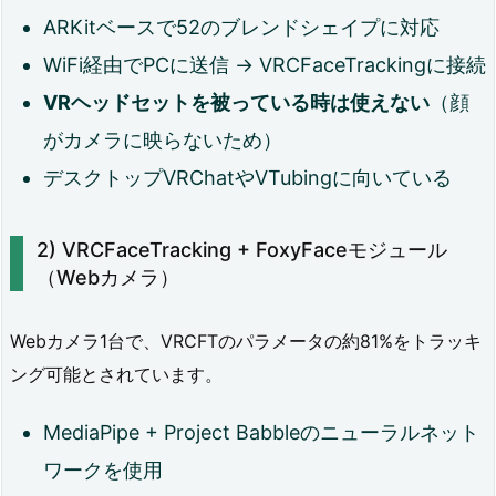
ARKitベースで52のブレンドシェイプに対応
6.
WiFi経由でPCに送信 → VRCFaceTrackingに接続
1.
VRヘッドセットを被っている時は使えない
（顔
参
がカメラに映らないため）
考
デスクトップVRChatやVTubingに向いている
に
し
VRCFaceTracking + FoxyFaceモジュール
た
（Webカメラ）
サ
イ
Webカメラ1台で、VRCFTのパラメータの約81%をトラッキ
ト
ング可能とされています。
MediaPipe + Project Babbleのニューラルネット
ワークを使用