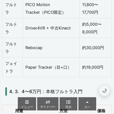
フルト
PICO Motion
11,800〜
ラ
Tracker（PICO限定）
17,700円
フルト
約5,000〜
Driver4VR + 中古Kinect
ラ
8,000円
フルト
Rebocap
約30,000円
ラ
フェイ
Paper Tracker（目+口）
約19,000円
トラ
🌙
4〜6万円：本格フルトラ入門
メニュー
サイドバー
目次
上へ
用途
方法
価格