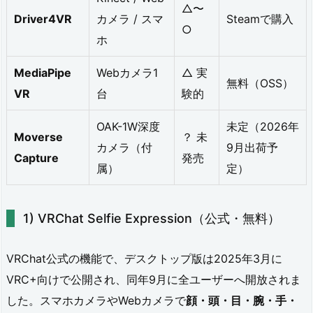
△〜
Driver4VR
カメラ / スマ
Steamで購入
T
○
ホ
r
a
MediaPipe
Webカメラ1
△ 実
無料（OSS）
c
VR
台
験的
k
OAK-1W深度
未定（2026年
Moverse
？ 未
i
カメラ（付
9月出荷予
Capture
発売
n
属）
定）
g
（V
VRChat Selfie Expression（公式・無料）
R
VRChat公式の機能で、デスクトップ版は2025年3月に
C
VRC+向けで公開され、同年9月に全ユーザーへ開放されま
F
した。スマホカメラやWebカメラで
顔・頭・目・腕・手・
T）