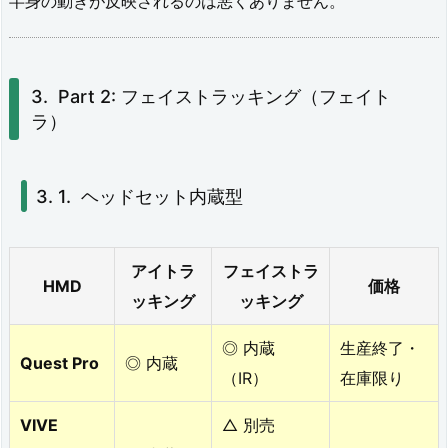
半身の動きが反映されるのは悪くありません。
4.
5〜
1
Part 2: フェイストラッキング（フェイト
0
ラ）
万
円：
ヘッドセット内蔵型
こ
だ
アイトラ
フェイストラ
HMD
価格
わ
ッキング
ッキング
り
◎ 内蔵
生産終了・
派
Quest Pro
◎ 内蔵
（IR）
在庫限り
4.
VIVE
△ 別売
5.