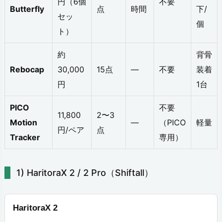
円（6個
不要
Butterfly
点
時間
下/
s
セッ
個
t
ト）
3/
約
背骨
3
Rebocap
30,000
15点
—
不要
装着
S
円
1台
の
PICO
不要
11,800
2〜3
内
Motion
—
（PICO
軽量
円/ペア
点
蔵
Tracker
専用）
ボ
デ
HaritoraX 2 / 2 Pro（Shiftall）
ィ
ト
HaritoraX 2
ラ