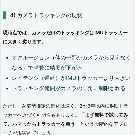
4.
2.
カメラトラッキングの現状
1〜
現時点では、カメラだけのトラッキングはIMUトラッカー
3
に大きく劣ります。
万
円：
オクルージョン（体の一部がカメラから見えなく
コ
なる）で頻繁に精度が下がる
ス
レイテンシ（遅延）がIMUトラッカーより大きい
パ
トラッキング範囲がカメラの画角に制限される
重
視
ただし、AI姿勢推定の進化は速く、2〜3年以内にIMUトラ
ッカーへ近づく可能性もあります。
「まず無料で試してみ
4.
て、ハマったらトラッカーを買う」
という段階的なアプロ
3.
ーチが現実的でしょう。