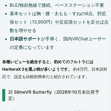
BLE/独自無線で接続。ベースステーション不要
2:
基本セットは胸・腰・太もも・すねの6点。肘拡
フ
張セット（13,900円）や足拡張セットを足せば点
ェ
数を増やせる
イ
日本語サポート
が手厚く、国内VRChatユーザー
ス
の定番になっています
ト
ラ
各種レビューを総合すると、初めてのフルトラには
ッ
HaritoraX 2を選ぶ例が多いようです。
約4万円、日本語対
キ
応で、設定も比較的簡単だと紹介されています。
ン
SlimeVR Butterfly（2026年10月末出荷予
グ
定）
（フ
ェ