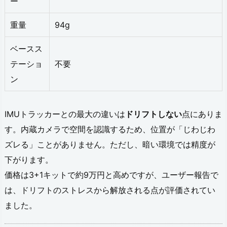
ー
ト
重量
94g
ラ
ベースス
（H
テーショ
不要
M
ン
D
非
IMUトラッカーとの最大の違いは
ドリフトしない
点にありま
装
す。内蔵カメラで空間を認識するため、位置が「じわじわ
着
ズレる」ことがありません。ただし、暗い環境では精度が
時）
下がります。
価格は3+1キットで約9万円と高めですが、ユーザー報告で
3.
は、ドリフトのストレスから解放される点が評価されてい
4.
ました。
ソ