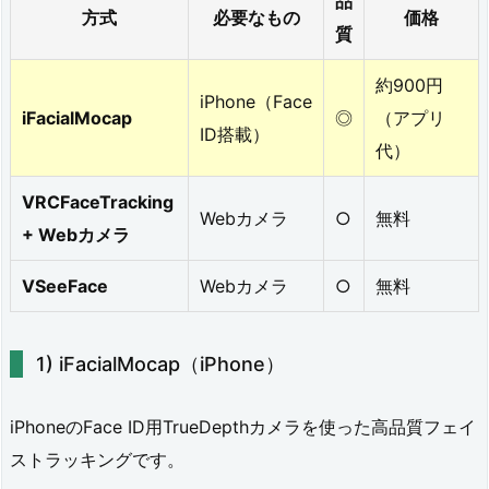
品
方式
必要なもの
価格
年
質
の
約900円
iPhone（Face
フ
iFacialMocap
◎
（アプリ
ID搭載）
ル
代）
ト
VRCFaceTracking
ラ・
Webカメラ
○
無料
+ Webカメラ
フ
VSeeFace
Webカメラ
○
無料
ェ
イ
ト
iFacialMocap（iPhone）
ラ
iPhoneのFace ID用TrueDepthカメラを使った高品質フェイ
事
ストラッキングです。
情