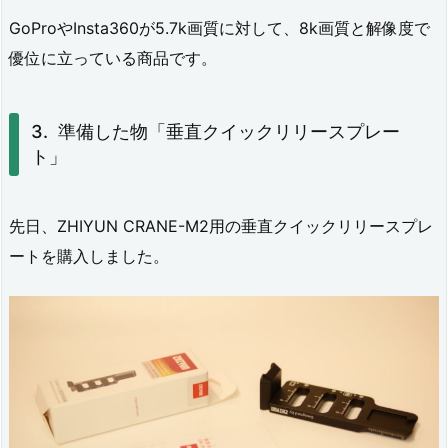
ス
GoProやInsta360が5.7k画質に対して、8k画質と解像度で
プ
優位に立っている商品です。
レ
ー
準備した物「垂直クイックリリースプレー
ト」
ト」
4.
先日、ZHIYUN CRANE-M2用の垂直クイックリリースプレ
バ
ートを購入しました。
ラ
ン
ス
を
取
っ