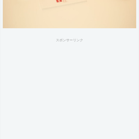
て
み
た
スポンサーリンク
5.
撮
影
後
の
R
E
N
D
E