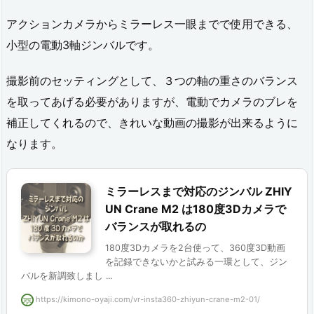
I
アクションカメラからミラーレス一眼までで使用できる、
Y
小型の電動3軸ジンバルです。
U
撮影前のセッティングとして、３つの軸の重さのバランス
N
を取ってあげる必要がありますが、電動でカメラのブレを
C
補正してくれるので、きれいな動画の撮影が出来るように
R
なります。
A
N
ミラーレスまで対応のジンバル ZHIY
E
UN Crane M2 は180度3Dカメラで
バランスが取れるの
M
180度3Dカメラを2台使って、360度3D動画
2
を記録できないかと試みる一環として、ジン
と
バルを新調致しまし ...
は
https://kimono-oyaji.com/vr-insta360-zhiyun-crane-m2-01/