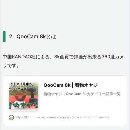
備
し
た
QooCam 8kとは
物
「垂
中国KANDAO社による、8k画質で録画が出来る360度カメ
直
ラです。
ク
イ
QooCam 8k | 着物オヤジ
ッ
着物オヤジ | QooCam 8kカテゴリー記事一覧
ク
リ
リ
https://kimono-oyaji.com/category/vr/vr-camera/qoocam-8k/
ー