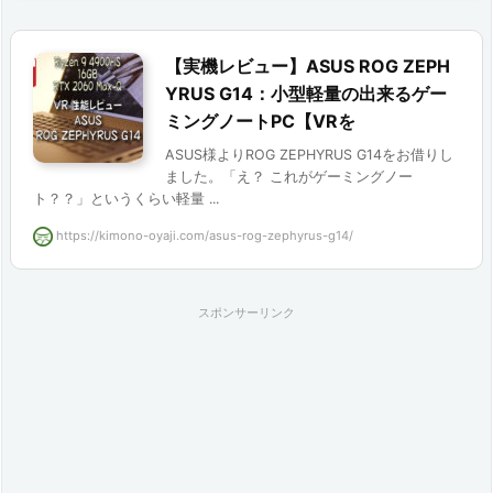
s
G
【実機レビュー】ASUS ROG ZEPH
YRUS G14：小型軽量の出来るゲー
1
ミングノートPC【VRを
4
ASUS様よりROG ZEPHYRUS G14をお借りし
ました。「え？ これがゲーミングノー
2.
ト？？」というくらい軽量 ...
状
https://kimono-oyaji.com/asus-rog-zephyrus-g14/
況
3.
スポンサーリンク
解
決
策：
N