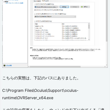
ヘ
ッ
ド
セ
ッ
ト
を
追
加
こちらの実態は、下記のパスにありました。
の
不
C:\Program Files\Oculus\Support\oculus-
具
runtime\OVRServer_x64.exe
合