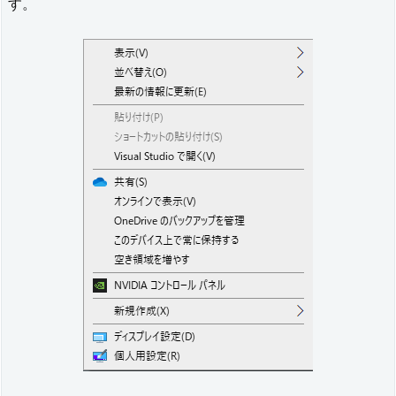
す。
管
理：
プ
ロ
グ
ラ
ム
設
定
3.
3.
S