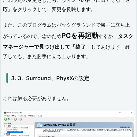
この設定の変更をしたら、ウィンドの右下に出てくる「適
6.
応」をクリックして、変更を反映します。
残
また、このプログラムはバックグラウンドで勝手に立ち上
っ
PCを再起動
がっているので、念のため
するか、
タスク
た
マネージャーで見つけ出して「終了」
してあげます。終
不
了しても、また勝手に立ち上がります。
具
合：
Surround、PhysXの設定
バ
ー
これは触る必要がありません。
チ
ャ
ル
デ