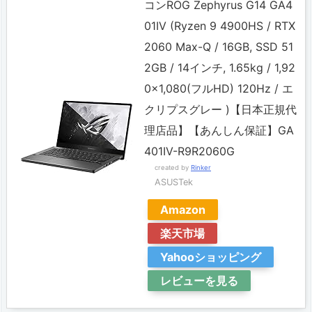
コンROG Zephyrus G14 GA4
S
01IV (Ryzen 9 4900HS / RTX
U
2060 Max-Q / 16GB, SSD 51
S
2GB / 14インチ, 1.65kg / 1,92
0×1,080(フルHD) 120Hz / エ
R
クリプスグレー )【日本正規代
O
理店品】【あんしん保証】GA
G
401IV-R9R2060G
Z
created by
Rinker
ASUSTek
e
p
Amazon
h
楽天市場
y
Yahooショッピング
r
レビューを見る
u