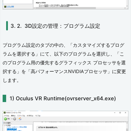
定
4.
3D設定の管理：プログラム設定
動
か
プログラム設定のタブの中の、「カスタマイズするプログ
し
ラムを選択する」にて、以下のプログラムを選択し、「こ
のプログラム用の優先するグラフィックス プロセッサを選
て
択する」を「高パフォーマンスNVIDIAプロセッサ」に変更
み
します。
る
5.
Oculus VR Runtime(ovrserver_x64.exe)
注
意
点：