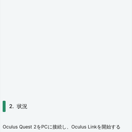
V
I
D
I
A
コ
ン
ト
ロ
ー
ル
状況
パ
ネ
Oculus Quest 2をPCに接続し、Oculus Linkを開始する
ル