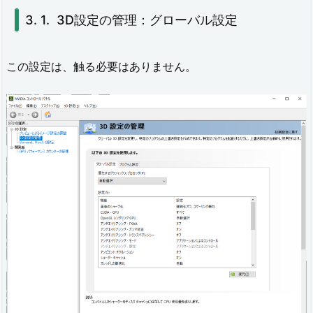
u
3D設定の管理：グローバル設定
r
r
この設定は、触る必要はありません。
o
u
n
d、
P
h
y
s
X
の
設