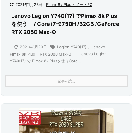
2021年1月23日
Pimax 8k Plus x ノートPC
Lenovo Legion Y740(17) でPimax 8k Plus
を使う / Core i7-9750H /32GB /GeForce
RTX 2080 Max-Q
2021年1月23日
Legion Y740(17)
,
Lenovo
,
Lenovo Legion
Pimax 8k Plus
,
RTX 2080 Max-Q
Y740(17) で Pimax 8k Plusを使うCore ...
記事を読む