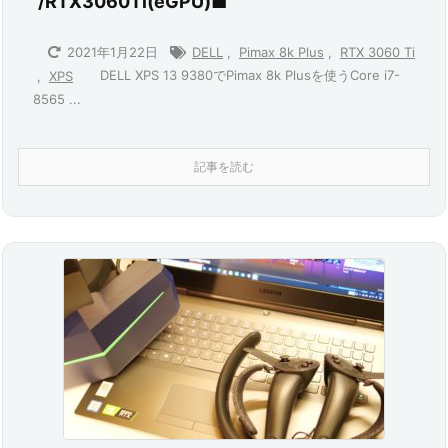
/RTX3060Ti(eGPU)■
2021年1月22日
DELL
,
Pimax 8k Plus
,
RTX 3060 Ti
DELL XPS 13 9380でPimax 8k Plusを使うCore i7-
,
XPS
8565 ...
記事を読む