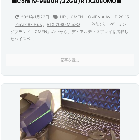
■Core i9-9880H /32GB /RTX2080MQ■
2021年1月23日
HP
,
OMEN
,
OMEN X by HP 2S 15
HP様より、ゲーミン
,
Pimax 8k Plus
,
RTX 2080 Max-Q
グブランド「OMEN」の中から、デュアルディスプレイを搭載し
たハイスペ ...
記事を読む