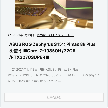
2021年1月18日
Pimax 8k Plus x ノートPC
ASUS ROG Zephyrus S15でPimax 8k Plus
を使う ■Core i7-10850H /32GB
/RTX2070SUPER■
2021年1月18日
ASUS
,
Pimax 8k Plus
,
ASUS ROG Zephyrus
ROG ZEPHYRUS
,
RTX 2070 SUPER
S15でPimax 8k Plusを使うCore i7 ...
記事を読む