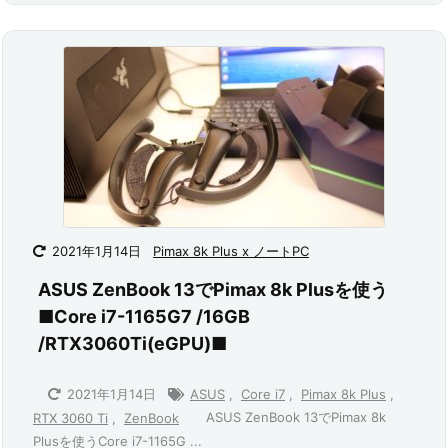
2021年1月14日
Pimax 8k Plus x ノートPC
ASUS ZenBook 13でPimax 8k Plusを使う
■Core i7-1165G7 /16GB
/RTX3060Ti(eGPU)■
2021年1月14日
ASUS
,
Core i7
,
Pimax 8k Plus
,
ASUS ZenBook 13でPimax 8k
RTX 3060 Ti
,
ZenBook
Plusを使うCore i7-1165G ...