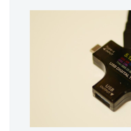
w
e
r
P
o
r
t
I
P
D
3.
Q
o