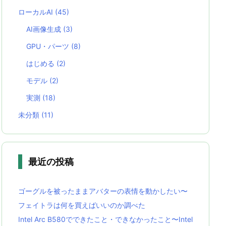
ローカルAI
(45)
AI画像生成
(3)
GPU・パーツ
(8)
はじめる
(2)
モデル
(2)
実測
(18)
未分類
(11)
最近の投稿
ゴーグルを被ったままアバターの表情を動かしたい〜
フェイトラは何を買えばいいのか調べた
Intel Arc B580でできたこと・できなかったこと〜Intel