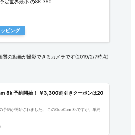
送予定世界最小 の8K 360
ショッピング
の動画が撮影できるカメラです(2019/2/7時点)
am 8k 予約開始！ ￥3,300割引きクーポンは20
8kの予約が開始されました。 このQooCam 8kですが、単純
/