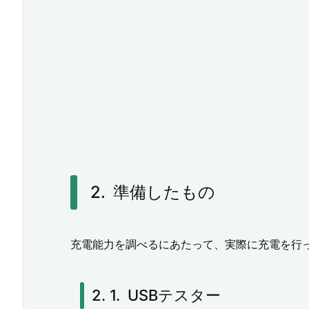
ー
2.
4.
充
電
器：
A
n
準備したもの
k
e
充電能力を調べるにあたって、実際に充電を行
r
P
USBテスター
o