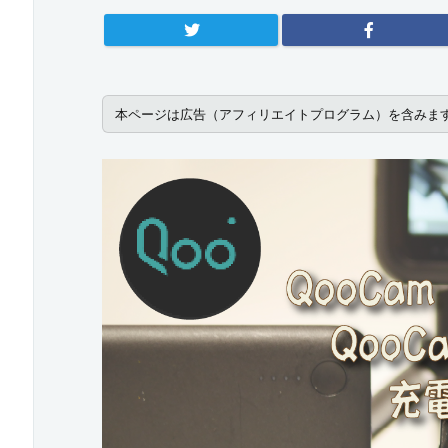
本ページは広告（アフィリエイトプログラム）を含みま