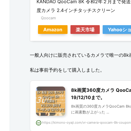
C
KANDAO QooCam 8K 令和2年２月まで発
a
度カメラ 2.4インチタッチスクリーン
Qoocam
m
Amazon
楽天市場
Yahoo
8
k
と
一般人向けに販売されているカメラで唯一の8k画質
は
私は事前予約をして購入しました。
2.
準
8k画質360度カメラ QooC
備
19/12/10まで。
し
8k画質の360度カメラQooCam 
た
に画素数が上がった ...
も
https://kimono-oyaji.com/vr-camera-qoocam-8k-coupon