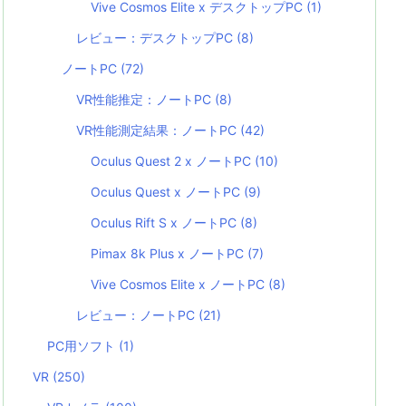
Vive Cosmos Elite x デスクトップPC
(1)
レビュー：デスクトップPC
(8)
ノートPC
(72)
VR性能推定：ノートPC
(8)
VR性能測定結果：ノートPC
(42)
Oculus Quest 2 x ノートPC
(10)
Oculus Quest x ノートPC
(9)
Oculus Rift S x ノートPC
(8)
Pimax 8k Plus x ノートPC
(7)
Vive Cosmos Elite x ノートPC
(8)
レビュー：ノートPC
(21)
PC用ソフト
(1)
VR
(250)