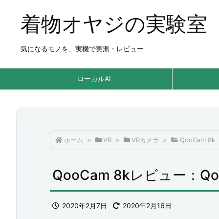
着物オヤジの実験室
気になるモノを、実機で実測・レビュー
ローカルAI
ホーム
>
VR
>
VRカメラ
>
QooCam 8k
QooCam 8kレビュー：Q
2020年2月7日
2020年2月16日