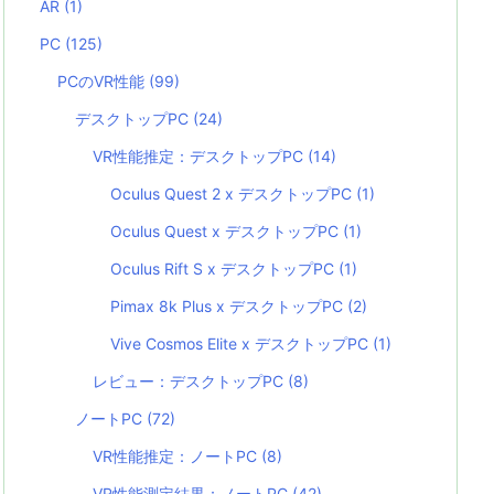
AR
(1)
PC
(125)
PCのVR性能
(99)
デスクトップPC
(24)
VR性能推定：デスクトップPC
(14)
Oculus Quest 2 x デスクトップPC
(1)
Oculus Quest x デスクトップPC
(1)
Oculus Rift S x デスクトップPC
(1)
Pimax 8k Plus x デスクトップPC
(2)
Vive Cosmos Elite x デスクトップPC
(1)
レビュー：デスクトップPC
(8)
ノートPC
(72)
VR性能推定：ノートPC
(8)
VR性能測定結果：ノートPC
(42)