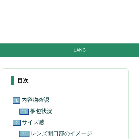
LANG
目次
内容物確認
1.
梱包状況
1.1.
サイズ感
2.
レンズ開口部のイメージ
2.1.