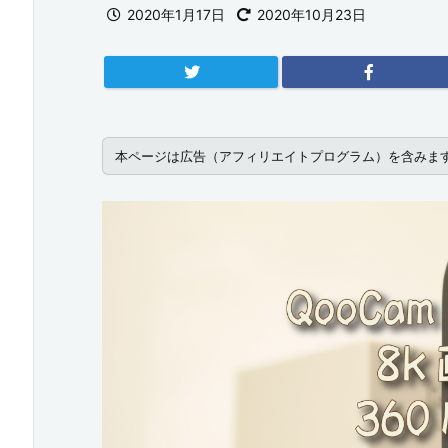
2020年1月17日
2020年10月23日
本ページは広告（アフィリエイトプログラム）を含みま