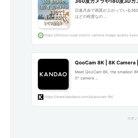
360度カメラや180度3
1.
日進月歩で画質が上がっている36
レ
はどの程度なの ...
ン
ズ
https://kimono-oyaji.com/vr-camera-image-quality-eyes
開
口
QooCam 8K | 8K Camera |
部
Meet QooCam 8K, the smallest 8K 
の
0° camera ...
イ
メ
https://www.kandaovr.com/ja/qoocam-8k/
ー
ジ
スポン
4.