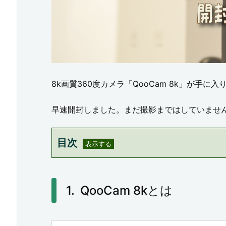
8k画質360度カメラ「QooCam 8k」が手に入
早速開封しました。まだ撮影まではしていませ
目次
1.
Q
QooCam 8kとは
o
o