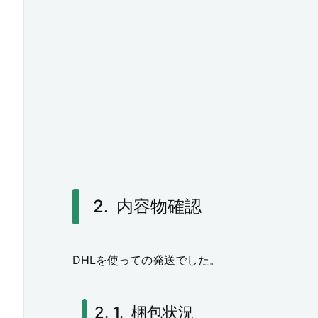
電
源
を
入
れ
て
み
た
内容物確認
5.
ま
と
DHLを使っての発送でした。
め
梱包状況