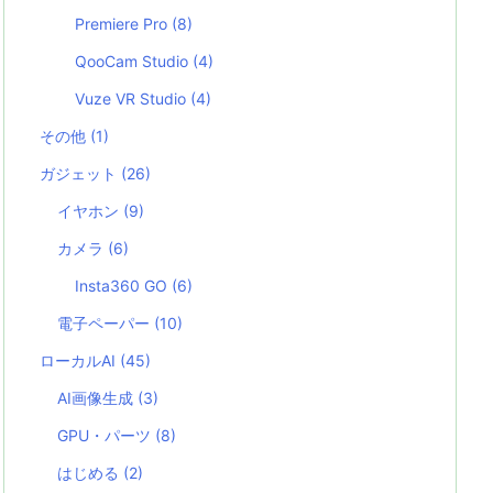
Premiere Pro
(8)
QooCam Studio
(4)
Vuze VR Studio
(4)
その他
(1)
ガジェット
(26)
イヤホン
(9)
カメラ
(6)
Insta360 GO
(6)
電子ペーパー
(10)
ローカルAI
(45)
AI画像生成
(3)
GPU・パーツ
(8)
はじめる
(2)