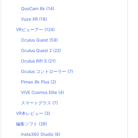
QooCam 8k
(14)
Vuze XR
(18)
VRビューアー
(124)
Oculus Quest
(59)
Oculus Quest 2
(22)
Oculus Rift S
(21)
Oculus コントローラー
(7)
Pimax 8k Plus
(2)
VIVE Cosmos Elite
(4)
スマートグラス
(7)
VR本レビュー
(3)
編集ソフト
(28)
Insta360 Studio
(8)