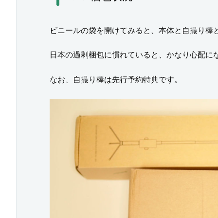
ビニールの袋を開けてみると、本体と自撮り棒
日本の過剰梱包に慣れていると、かなり心配に
なお、自撮り棒は先行予約特典です。