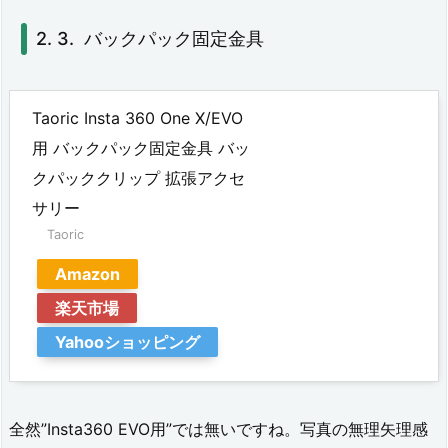
台
バックパック固定金具
2.
5.
Taoric Insta 360 One X/EVO
自
用 バックパック固定金具 バッ
転
クパッククリップ 拡張アクセ
車
サリー
固
Taoric
定
Amazon
ブ
楽天市場
ラ
Yahooショッピング
ケ
ッ
全然”Insta360 EVO用”では無いですね。写真の無理矢理感
ト