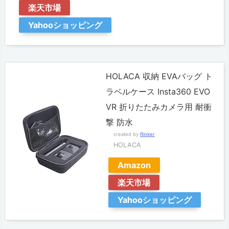
楽天市場
a
Yahooショッピング
A
t
o
HOLACA 収納 EVAバッグ ト
m」
ラベルケース Insta360 EVO
3.
VR 折りたたみカメラ用 耐衝
2.
撃 防水
グ
created by
Rinker
HOLACA
リ
Amazon
ッ
楽天市場
プ
Yahooショッピング
付
き