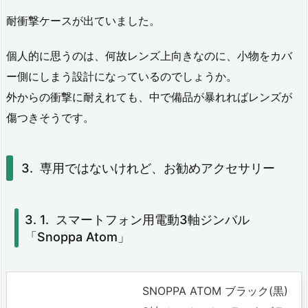
一
耐衝撃ケースが出ていました。
脚
個人的に思うのは、何故レンズ上向きなのに、小物をカバ
4.
ー側にしまう設計になっているのでしょうか。
（蛇
外からの衝撃に耐えれても、中で備品が暴れればレンズが
傷つきそうです。
足）
発
熱
専用ではないけれど、お勧めアクセサリー
対
策
スマートフォン用電動3軸ジンバル
「Snoppa Atom」
5.
ま
と
SNOPPA ATOM ブラック(黒)