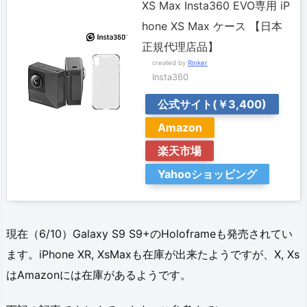
XS Max Insta360 EVO専用 iP
2.
hone XS Max ケース 【日本
サ
正規代理店品】
ー
created by
Rinker
Insta360
ド
公式サイト(￥3,400)
パ
Amazon
ー
楽天市場
テ
Yahooショッピング
ィ
ー
製
現在（6/10）Galaxy S9 S9+のHoloframeも発売されてい
ア
ます。iPhone XR, XsMaxも在庫が出来たようですが、X, Xs
ク
はAmazonには在庫があるようです。
セ