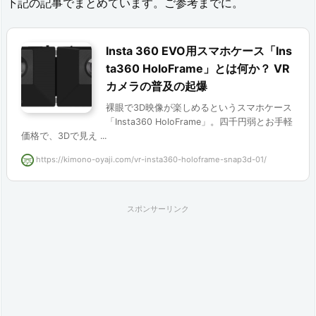
下記の記事でまとめています。ご参考までに。
サ
リ
Insta 360 EVO用スマホケース「Ins
ー
ta360 HoloFrame」とは何か？ VR
カメラの普及の起爆
2.
裸眼で3D映像が楽しめるというスマホケース
1.
「Insta360 HoloFrame」。四千円弱とお手軽
【定
価格で、3Dで見え ...
番】
https://kimono-oyaji.com/vr-insta360-holoframe-snap3d-01/
I
n
スポンサーリンク
s
t
a
3