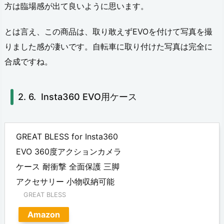
方は臨場感が出て良いように思います。
電
動
とは言え、この商品は、取り敢えずEVOを付けて写真を撮
3
りました感が凄いです。自転車に取り付けた写真は完全に
合成ですね。
軸
ジ
Insta360 EVO用ケース
ン
バ
ル
GREAT BLESS for Insta360
「S
EVO 360度アクションカメラ
n
ケース 耐衝撃 全面保護 三脚
アクセサリー 小物収納可能
o
GREAT BLESS
p
Amazon
p