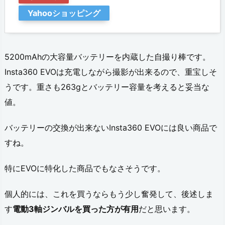
ン
Yahooショッピング
用
ホ
5200mAhの大容量バッテリーを内蔵した自撮り棒です。
ル
Insta360 EVOは充電しながら撮影が出来るので、重宝しそ
ダ
うです。重さも263gとバッテリー容量を考えると妥当な
ー
値。
付
バッテリーの交換が出来ないInsta360 EVOには良い商品で
き
すね。
カ
メ
特にEVOに特化した商品でもなさそうです。
ラ
個人的には、これを買うならもう少し奮発して、後述しま
用
す
電動3軸ジンバルを買った方が有用
だと思います。
雲