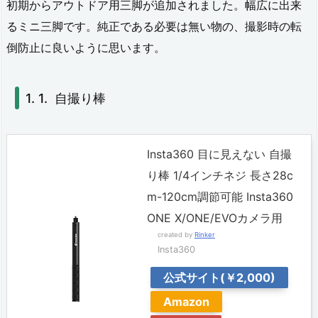
初期からアウトドア用三脚が追加されました。幅広に出来
セ
るミニ三脚です。純正である必要は無い物の、撮影時の転
サ
倒防止に良いように思います。
リ
ー
自撮り棒
1.
1.
Insta360 目に見えない 自撮
自
り棒 1/4インチネジ 長さ28c
撮
m-120cm調節可能 Insta360
ONE X/ONE/EVOカメラ用
り
created by
Rinker
棒
Insta360
公式サイト(￥2,000)
1.
Amazon
2.