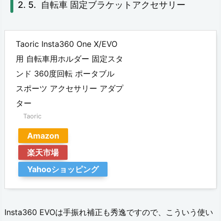
自転車 固定ブラケットアクセサリー
サ
リ
Taoric Insta360 One X/EVO
ー
用 自転車用ホルダー 固定スタ
3.
ンド 360度回転 ポータブル
1.
スポーツ アクセサリー アダプ
ス
ター
マ
Taoric
ー
Amazon
ト
楽天市場
フ
Yahooショッピング
ォ
ン
Insta360 EVOは手振れ補正も秀逸ですので、こういう使い
用