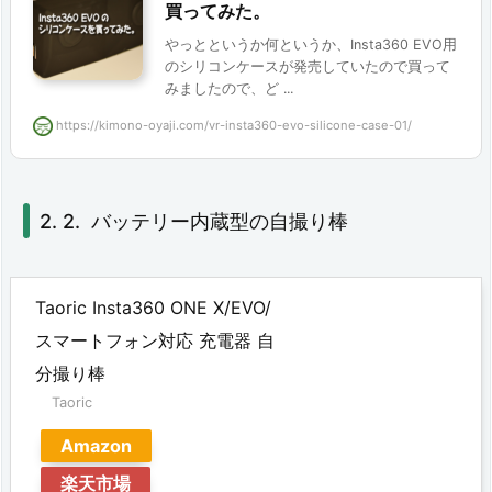
買ってみた。
ク
やっとというか何というか、Insta360 EVO用
固
のシリコンケースが発売していたので買って
みましたので、ど ...
定
https://kimono-oyaji.com/vr-insta360-evo-silicone-case-01/
金
具
2.
バッテリー内蔵型の自撮り棒
4.
ス
Taoric Insta360 ONE X/EVO/
マ
スマートフォン対応 充電器 自
ー
分撮り棒
ト
Taoric
フ
Amazon
ォ
楽天市場