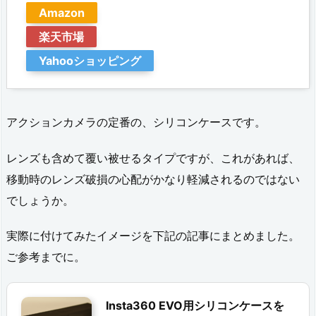
型
Amazon
の
楽天市場
自
Yahooショッピング
撮
り
アクションカメラの定番の、シリコンケースです。
棒
レンズも含めて覆い被せるタイプですが、これがあれば、
2.
移動時のレンズ破損の心配がかなり軽減されるのではない
3.
でしょうか。
バ
ッ
実際に付けてみたイメージを下記の記事にまとめました。
ク
ご参考までに。
パ
ッ
Insta360 EVO用シリコンケースを