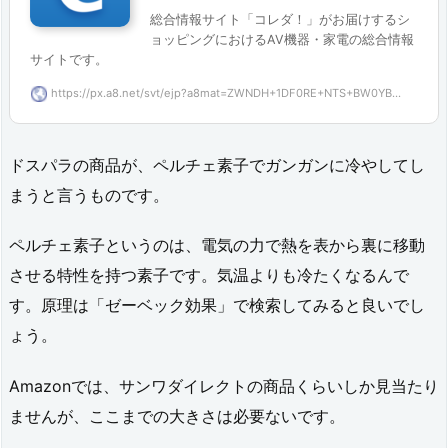
総合情報サイト「コレダ！」がお届けするシ
ョッピングにおけるAV機器・家電の総合情報
サイトです。
https://px.a8.net/svt/ejp?a8mat=ZWNDH+1DF0RE+NTS+BW0YB...
ドスパラの商品が、ペルチェ素子でガンガンに冷やしてし
まうと言うものです。
ペルチェ素子というのは、電気の力で熱を表から裏に移動
させる特性を持つ素子です。気温よりも冷たくなるんで
す。原理は「ゼーベック効果」で検索してみると良いでし
ょう。
Amazonでは、サンワダイレクトの商品くらいしか見当たり
ませんが、ここまでの大きさは必要ないです。