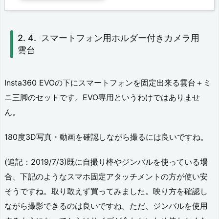
3
6
スマートフォン用ホルダー付きカメラ用
0
雲台
E
V
Insta360 EVOの下にスマートフォンを固定出来る雲台＋ミ
O
ニ三脚のセットです。EVO専用というわけではありませ
用
ん。
ケ
180度3D写真・動画を確認しながら撮るには良いですね。
ー
ス
(追記：2019/7/3)既に自撮り棒やジンバルを使っている場
合、下記のようなスマホ固定アタッチメントの方が使い安
3.
そうですね。取り敢えず買ってみました。映り方を確認し
専
ながら撮影できるのは良いですね。ただ、ジンバルを使用
用