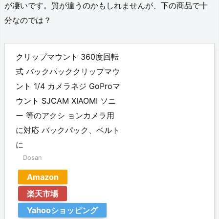
が凄いです。質が違うのかもしれませんが、下の商品で十
ア
分なのでは？
ク
セ
クリップマウント 360度回転
サ
式 バックパッククリップマウ
リ
ント 1/4 カメラネジ GoProマ
ー
ウント SJCAM XIAOMI ソニ
2.
ー 等のアクシ ョンカメラ用
に対応 バックパック、ベルト
6.
に
I
Dosan
n
Amazon
s
楽天市場
t
Yahooショッピング
a