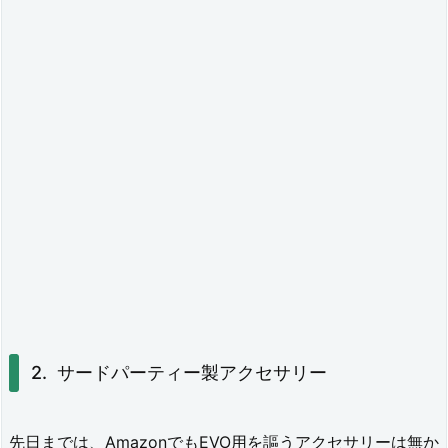
6
0
E
V
O
保
護
ケ
ー
ス
シ
サードパーティー製アクセサリー
リ
コ
先日までは、AmazonでもEVO用を謳うアクセサリーは無か