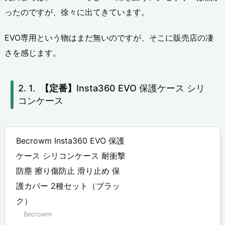
ン
ったのですが、徐々に出てきています。
ケ
EVO専用という物はまだ無いのですが、そこに販売店の凄
ー
さを感じます。
ス
2.
【定番】
Insta360 EVO 保護ケース シリ
2.
コンケース
バ
ッ
Becrowm Insta360 EVO 保護
テ
ケース シリコンケース 耐衝撃
リ
防塵 擦り傷防止 滑り止め 保
ー
護カバー 2種セット（ブラッ
内
ク）
蔵
Becrowm