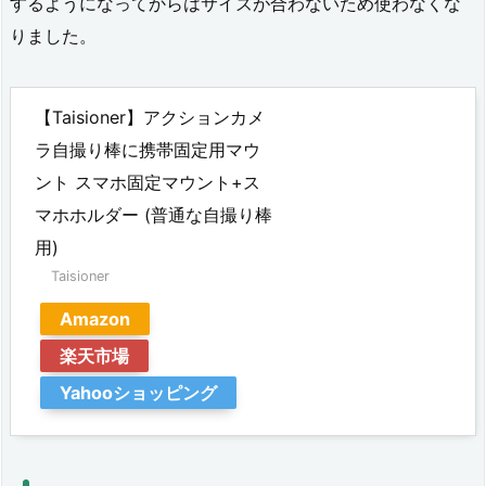
するようになってからはサイズが合わないため使わなくな
で
りました。
は
な
【Taisioner】アクションカメ
い
ラ自撮り棒に携帯固定用マウ
け
ント スマホ固定マウント+ス
マホホルダー (普通な自撮り棒
れ
用)
ど、
Taisioner
お
Amazon
勧
楽天市場
め
Yahooショッピング
ア
ク
セ