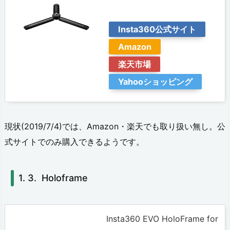
三
脚
Insta360公式サイト
1.
Amazon
3.
楽天市場
H
Yahooショッピング
o
l
現状(2019/7/4)では、Amazon・楽天でも取り扱い無し。公
o
式サイトでのみ購入できるようです。
f
r
Holoframe
a
m
e
Insta360 EVO HoloFrame for